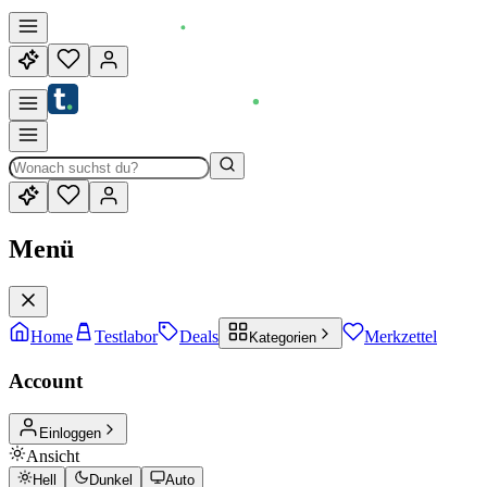
Menü
Home
Testlabor
Deals
Merkzettel
Kategorien
Account
Einloggen
Ansicht
Hell
Dunkel
Auto