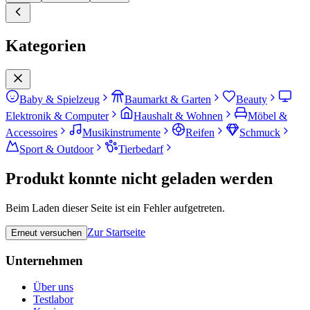
Kategorien
Baby & Spielzeug
Baumarkt & Garten
Beauty
Elektronik & Computer
Haushalt & Wohnen
Möbel &
Accessoires
Musikinstrumente
Reifen
Schmuck
Sport & Outdoor
Tierbedarf
Produkt konnte nicht geladen werden
Beim Laden dieser Seite ist ein Fehler aufgetreten.
Zur Startseite
Erneut versuchen
Unternehmen
Über uns
Testlabor