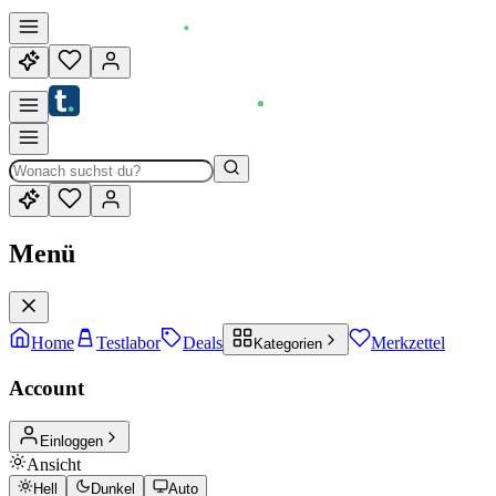
Menü
Home
Testlabor
Deals
Merkzettel
Kategorien
Account
Einloggen
Ansicht
Hell
Dunkel
Auto