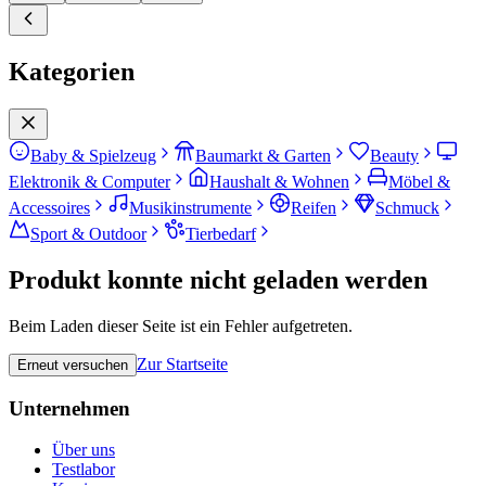
Kategorien
Baby & Spielzeug
Baumarkt & Garten
Beauty
Elektronik & Computer
Haushalt & Wohnen
Möbel &
Accessoires
Musikinstrumente
Reifen
Schmuck
Sport & Outdoor
Tierbedarf
Produkt konnte nicht geladen werden
Beim Laden dieser Seite ist ein Fehler aufgetreten.
Zur Startseite
Erneut versuchen
Unternehmen
Über uns
Testlabor