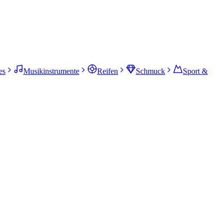
es
Musikinstrumente
Reifen
Schmuck
Sport &