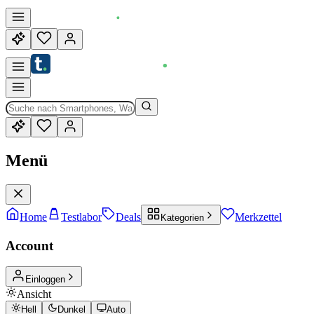
Menü
Home
Testlabor
Deals
Merkzettel
Kategorien
Account
Einloggen
Ansicht
Hell
Dunkel
Auto