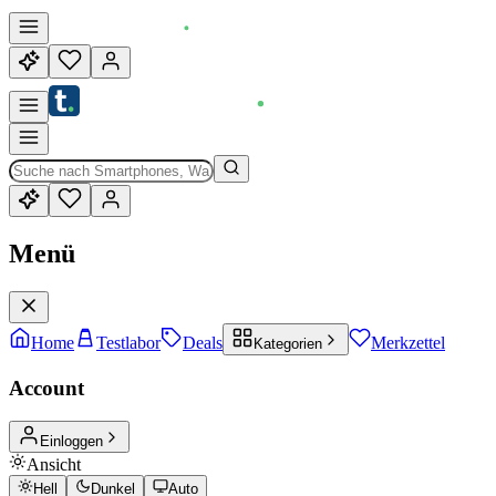
Menü
Home
Testlabor
Deals
Merkzettel
Kategorien
Account
Einloggen
Ansicht
Hell
Dunkel
Auto