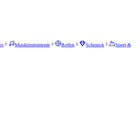
es
Musikinstrumente
Reifen
Schmuck
Sport &