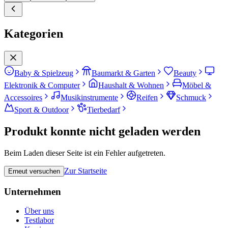
Kategorien
Baby & Spielzeug
Baumarkt & Garten
Beauty
Elektronik & Computer
Haushalt & Wohnen
Möbel &
Accessoires
Musikinstrumente
Reifen
Schmuck
Sport & Outdoor
Tierbedarf
Produkt konnte nicht geladen werden
Beim Laden dieser Seite ist ein Fehler aufgetreten.
Zur Startseite
Erneut versuchen
Unternehmen
Über uns
Testlabor