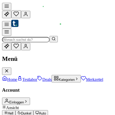
Menü
Home
Testlabor
Deals
Merkzettel
Kategorien
Account
Einloggen
Ansicht
Hell
Dunkel
Auto