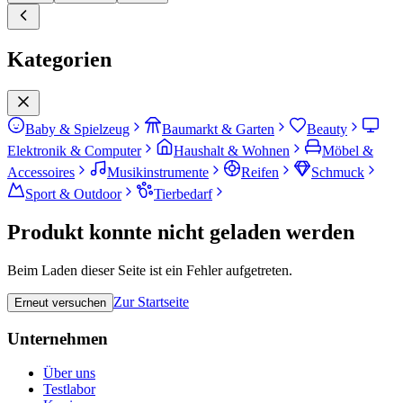
Kategorien
Baby & Spielzeug
Baumarkt & Garten
Beauty
Elektronik & Computer
Haushalt & Wohnen
Möbel &
Accessoires
Musikinstrumente
Reifen
Schmuck
Sport & Outdoor
Tierbedarf
Produkt konnte nicht geladen werden
Beim Laden dieser Seite ist ein Fehler aufgetreten.
Zur Startseite
Erneut versuchen
Unternehmen
Über uns
Testlabor