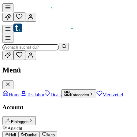
Menü
Home
Testlabor
Deals
Merkzettel
Kategorien
Account
Einloggen
Ansicht
Hell
Dunkel
Auto