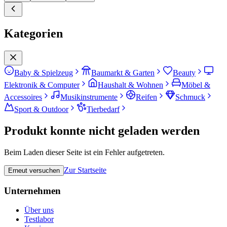
Kategorien
Baby & Spielzeug
Baumarkt & Garten
Beauty
Elektronik & Computer
Haushalt & Wohnen
Möbel &
Accessoires
Musikinstrumente
Reifen
Schmuck
Sport & Outdoor
Tierbedarf
Produkt konnte nicht geladen werden
Beim Laden dieser Seite ist ein Fehler aufgetreten.
Zur Startseite
Erneut versuchen
Unternehmen
Über uns
Testlabor