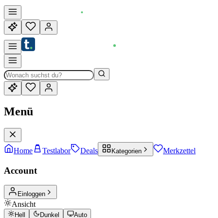
Menü
Home
Testlabor
Deals
Merkzettel
Kategorien
Account
Einloggen
Ansicht
Hell
Dunkel
Auto