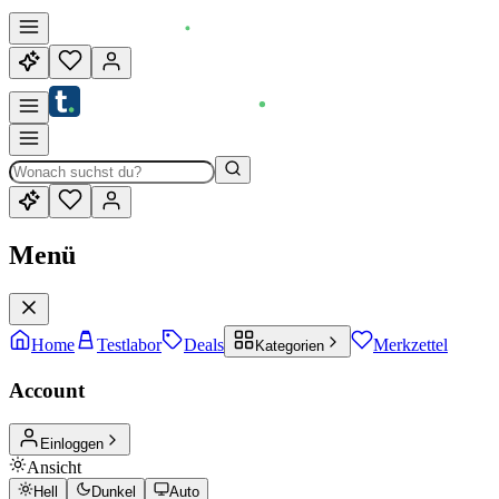
Menü
Home
Testlabor
Deals
Merkzettel
Kategorien
Account
Einloggen
Ansicht
Hell
Dunkel
Auto