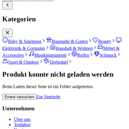
Kategorien
Baby & Spielzeug
Baumarkt & Garten
Beauty
Elektronik & Computer
Haushalt & Wohnen
Möbel &
Accessoires
Musikinstrumente
Reifen
Schmuck
Sport & Outdoor
Tierbedarf
Produkt konnte nicht geladen werden
Beim Laden dieser Seite ist ein Fehler aufgetreten.
Zur Startseite
Erneut versuchen
Unternehmen
Über uns
Testlabor