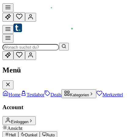
Menü
Home
Testlabor
Deals
Merkzettel
Kategorien
Account
Einloggen
Ansicht
Hell
Dunkel
Auto