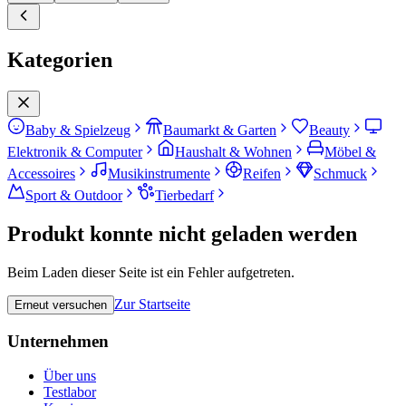
Kategorien
Baby & Spielzeug
Baumarkt & Garten
Beauty
Elektronik & Computer
Haushalt & Wohnen
Möbel &
Accessoires
Musikinstrumente
Reifen
Schmuck
Sport & Outdoor
Tierbedarf
Produkt konnte nicht geladen werden
Beim Laden dieser Seite ist ein Fehler aufgetreten.
Zur Startseite
Erneut versuchen
Unternehmen
Über uns
Testlabor