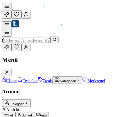
Menü
Home
Testlabor
Deals
Merkzettel
Kategorien
Account
Einloggen
Ansicht
Hell
Dunkel
Auto