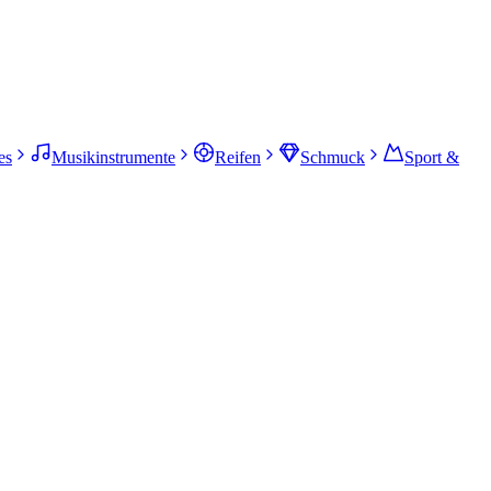
es
Musikinstrumente
Reifen
Schmuck
Sport &