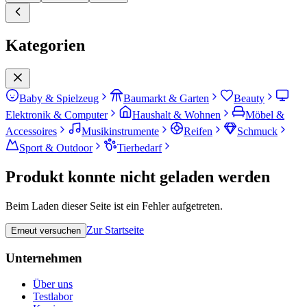
Kategorien
Baby & Spielzeug
Baumarkt & Garten
Beauty
Elektronik & Computer
Haushalt & Wohnen
Möbel &
Accessoires
Musikinstrumente
Reifen
Schmuck
Sport & Outdoor
Tierbedarf
Produkt konnte nicht geladen werden
Beim Laden dieser Seite ist ein Fehler aufgetreten.
Zur Startseite
Erneut versuchen
Unternehmen
Über uns
Testlabor