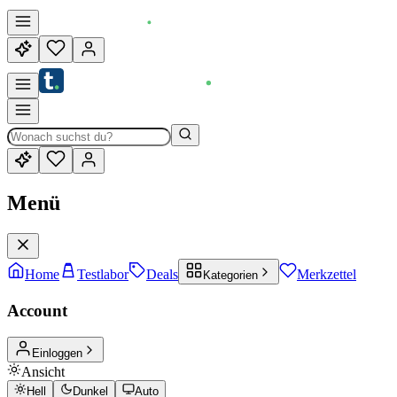
Menü
Home
Testlabor
Deals
Merkzettel
Kategorien
Account
Einloggen
Ansicht
Hell
Dunkel
Auto