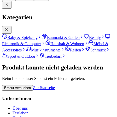
Kategorien
Baby & Spielzeug
Baumarkt & Garten
Beauty
Elektronik & Computer
Haushalt & Wohnen
Möbel &
Accessoires
Musikinstrumente
Reifen
Schmuck
Sport & Outdoor
Tierbedarf
Produkt konnte nicht geladen werden
Beim Laden dieser Seite ist ein Fehler aufgetreten.
Zur Startseite
Erneut versuchen
Unternehmen
Über uns
Testlabor