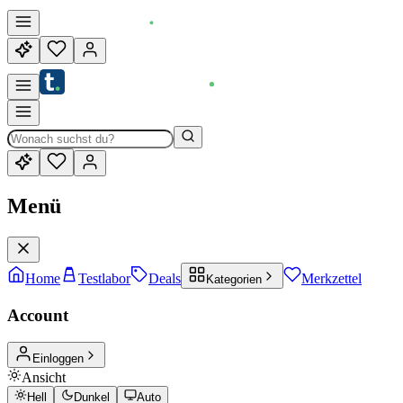
Menü
Home
Testlabor
Deals
Merkzettel
Kategorien
Account
Einloggen
Ansicht
Hell
Dunkel
Auto