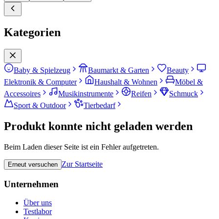
Kategorien
Baby & Spielzeug
Baumarkt & Garten
Beauty
Elektronik & Computer
Haushalt & Wohnen
Möbel &
Accessoires
Musikinstrumente
Reifen
Schmuck
Sport & Outdoor
Tierbedarf
Produkt konnte nicht geladen werden
Beim Laden dieser Seite ist ein Fehler aufgetreten.
Zur Startseite
Erneut versuchen
Unternehmen
Über uns
Testlabor