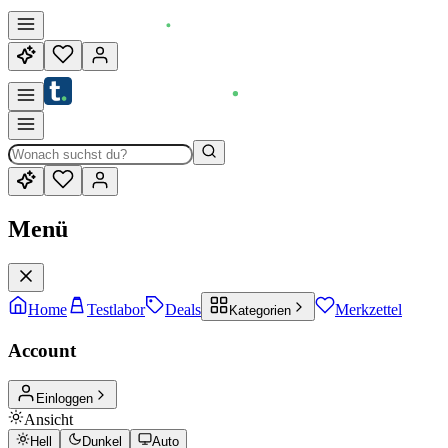
Menü
Home
Testlabor
Deals
Merkzettel
Kategorien
Account
Einloggen
Ansicht
Hell
Dunkel
Auto