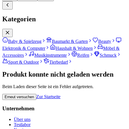
Kategorien
Baby & Spielzeug
Baumarkt & Garten
Beauty
Elektronik & Computer
Haushalt & Wohnen
Möbel &
Accessoires
Musikinstrumente
Reifen
Schmuck
Sport & Outdoor
Tierbedarf
Produkt konnte nicht geladen werden
Beim Laden dieser Seite ist ein Fehler aufgetreten.
Zur Startseite
Erneut versuchen
Unternehmen
Über uns
Testlabor