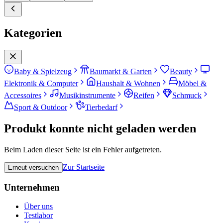
Kategorien
Baby & Spielzeug
Baumarkt & Garten
Beauty
Elektronik & Computer
Haushalt & Wohnen
Möbel &
Accessoires
Musikinstrumente
Reifen
Schmuck
Sport & Outdoor
Tierbedarf
Produkt konnte nicht geladen werden
Beim Laden dieser Seite ist ein Fehler aufgetreten.
Zur Startseite
Erneut versuchen
Unternehmen
Über uns
Testlabor