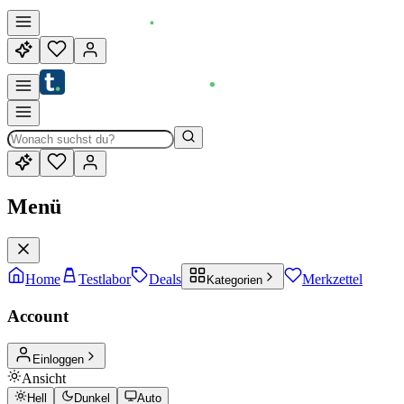
Menü
Home
Testlabor
Deals
Merkzettel
Kategorien
Account
Einloggen
Ansicht
Hell
Dunkel
Auto