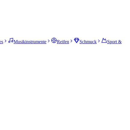
es
Musikinstrumente
Reifen
Schmuck
Sport &