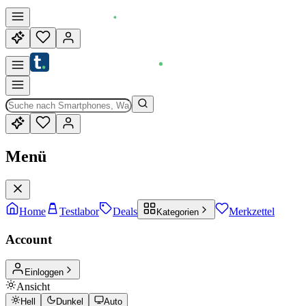
Menü
Home
Testlabor
Deals
Merkzettel
Kategorien
Account
Einloggen
Ansicht
Hell
Dunkel
Auto