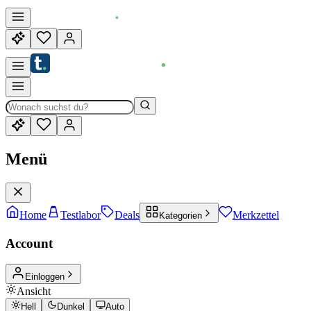
Menü
Home
Testlabor
Deals
Merkzettel
Kategorien
Account
Einloggen
Ansicht
Hell
Dunkel
Auto