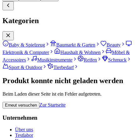
Kategorien
Baby & Spielzeug
Baumarkt & Garten
Beauty
Elektronik & Computer
Haushalt & Wohnen
Möbel &
Accessoires
Musikinstrumente
Reifen
Schmuck
Sport & Outdoor
Tierbedarf
Produkt konnte nicht geladen werden
Beim Laden dieser Seite ist ein Fehler aufgetreten.
Zur Startseite
Erneut versuchen
Unternehmen
Über uns
Testlabor