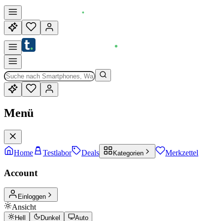
Menü
Home
Testlabor
Deals
Merkzettel
Kategorien
Account
Einloggen
Ansicht
Hell
Dunkel
Auto