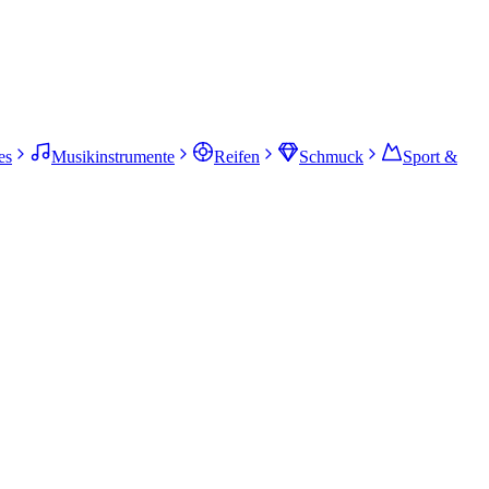
es
Musikinstrumente
Reifen
Schmuck
Sport &