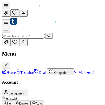
Menü
Home
Testlabor
Deals
Merkzettel
Kategorien
Account
Einloggen
Ansicht
Hell
Dunkel
Auto