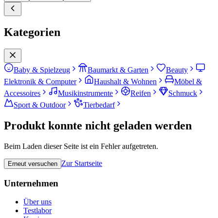
Kategorien
Baby & Spielzeug
Baumarkt & Garten
Beauty
Elektronik & Computer
Haushalt & Wohnen
Möbel &
Accessoires
Musikinstrumente
Reifen
Schmuck
Sport & Outdoor
Tierbedarf
Produkt konnte nicht geladen werden
Beim Laden dieser Seite ist ein Fehler aufgetreten.
Zur Startseite
Erneut versuchen
Unternehmen
Über uns
Testlabor