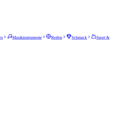
es
Musikinstrumente
Reifen
Schmuck
Sport &