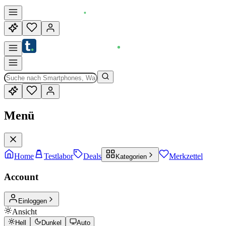
Menü
Home
Testlabor
Deals
Merkzettel
Kategorien
Account
Einloggen
Ansicht
Hell
Dunkel
Auto