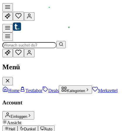
Menü
Home
Testlabor
Deals
Merkzettel
Kategorien
Account
Einloggen
Ansicht
Hell
Dunkel
Auto