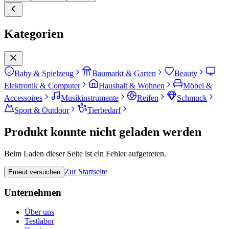
Kategorien
Baby & Spielzeug
Baumarkt & Garten
Beauty
Elektronik & Computer
Haushalt & Wohnen
Möbel &
Accessoires
Musikinstrumente
Reifen
Schmuck
Sport & Outdoor
Tierbedarf
Produkt konnte nicht geladen werden
Beim Laden dieser Seite ist ein Fehler aufgetreten.
Zur Startseite
Erneut versuchen
Unternehmen
Über uns
Testlabor