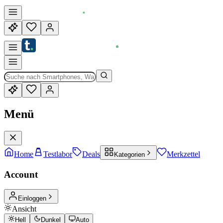
Menü
Home
Testlabor
Deals
Merkzettel
Kategorien
Account
Einloggen
Ansicht
Hell
Dunkel
Auto