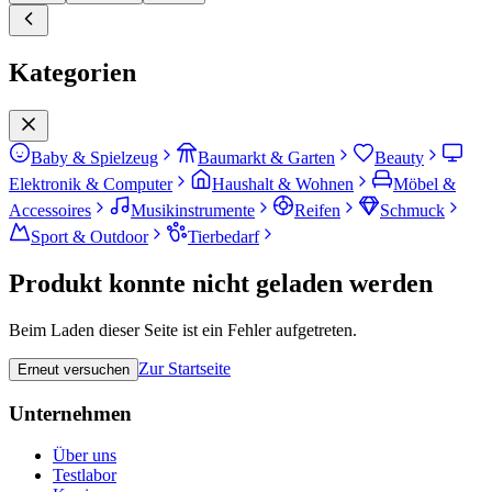
Kategorien
Baby & Spielzeug
Baumarkt & Garten
Beauty
Elektronik & Computer
Haushalt & Wohnen
Möbel &
Accessoires
Musikinstrumente
Reifen
Schmuck
Sport & Outdoor
Tierbedarf
Produkt konnte nicht geladen werden
Beim Laden dieser Seite ist ein Fehler aufgetreten.
Zur Startseite
Erneut versuchen
Unternehmen
Über uns
Testlabor