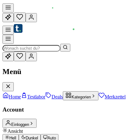
Menü
Home
Testlabor
Deals
Merkzettel
Kategorien
Account
Einloggen
Ansicht
Hell
Dunkel
Auto