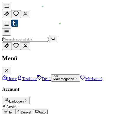
Menü
Home
Testlabor
Deals
Merkzettel
Kategorien
Account
Einloggen
Ansicht
Hell
Dunkel
Auto