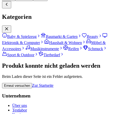
Kategorien
Baby & Spielzeug
Baumarkt & Garten
Beauty
Elektronik & Computer
Haushalt & Wohnen
Möbel &
Accessoires
Musikinstrumente
Reifen
Schmuck
Sport & Outdoor
Tierbedarf
Produkt konnte nicht geladen werden
Beim Laden dieser Seite ist ein Fehler aufgetreten.
Zur Startseite
Erneut versuchen
Unternehmen
Über uns
Testlabor