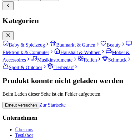
Kategorien
Baby & Spielzeug
Baumarkt & Garten
Beauty
Elektronik & Computer
Haushalt & Wohnen
Möbel &
Accessoires
Musikinstrumente
Reifen
Schmuck
Sport & Outdoor
Tierbedarf
Produkt konnte nicht geladen werden
Beim Laden dieser Seite ist ein Fehler aufgetreten.
Zur Startseite
Erneut versuchen
Unternehmen
Über uns
Testlabor