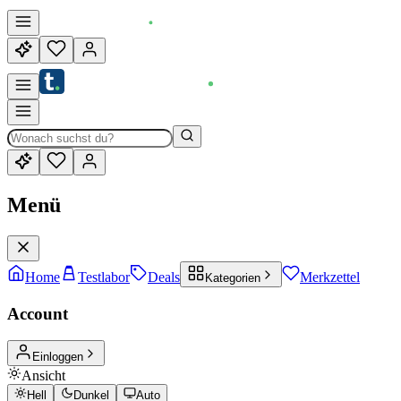
Menü
Home
Testlabor
Deals
Merkzettel
Kategorien
Account
Einloggen
Ansicht
Hell
Dunkel
Auto