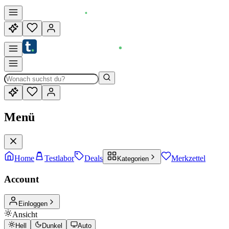
Menü
Home
Testlabor
Deals
Merkzettel
Kategorien
Account
Einloggen
Ansicht
Hell
Dunkel
Auto