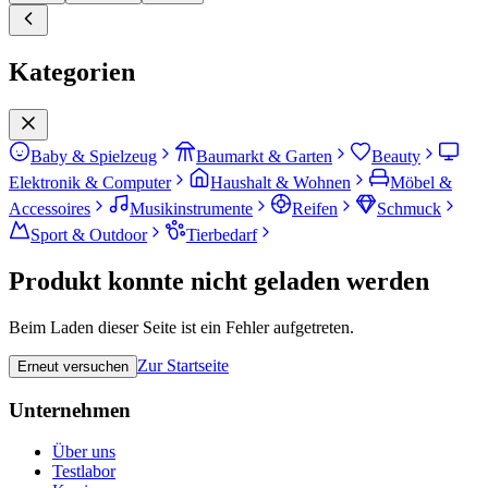
Kategorien
Baby & Spielzeug
Baumarkt & Garten
Beauty
Elektronik & Computer
Haushalt & Wohnen
Möbel &
Accessoires
Musikinstrumente
Reifen
Schmuck
Sport & Outdoor
Tierbedarf
Produkt konnte nicht geladen werden
Beim Laden dieser Seite ist ein Fehler aufgetreten.
Zur Startseite
Erneut versuchen
Unternehmen
Über uns
Testlabor