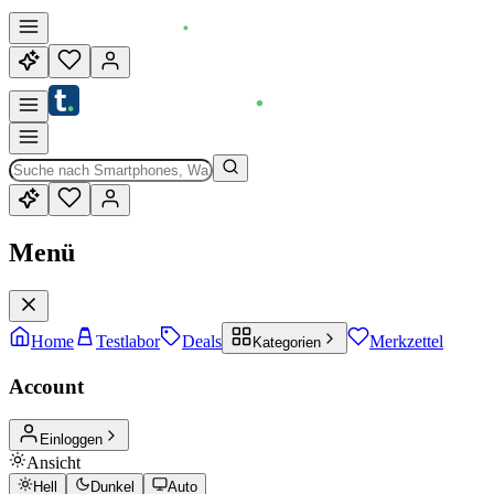
Menü
Home
Testlabor
Deals
Merkzettel
Kategorien
Account
Einloggen
Ansicht
Hell
Dunkel
Auto