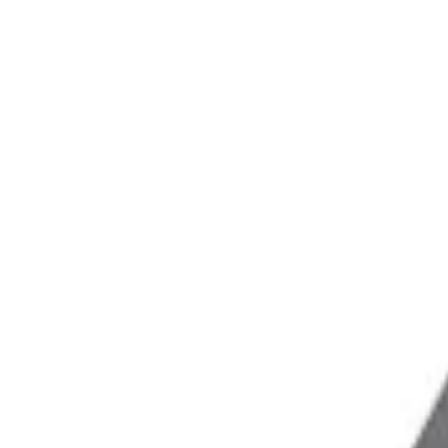
Privatsphäre
Partner
Shop anmelden
Shop Login
Folge uns
Deutschlands großes Verbraucherportal mit Testberichten und integrie
Alle Preise inkl. der jeweils geltenden gesetzlichen MwSt., ggf. zzg
©
2026
Testsieger.de
Frage stellen
Frage stellen