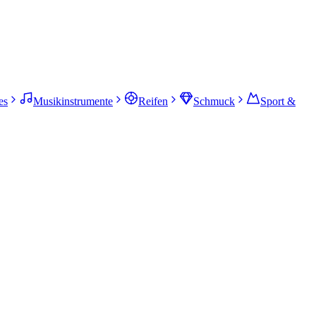
es
Musikinstrumente
Reifen
Schmuck
Sport &