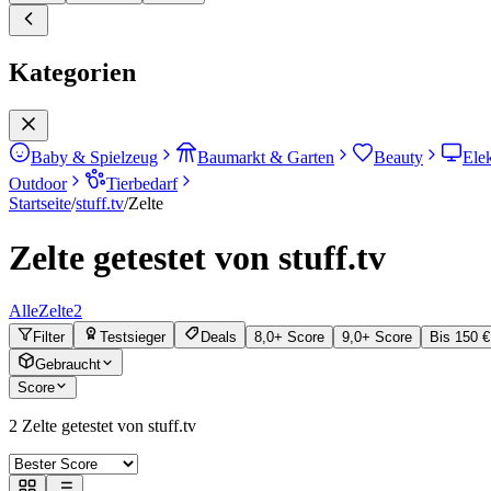
Kategorien
Baby & Spielzeug
Baumarkt & Garten
Beauty
Ele
Outdoor
Tierbedarf
Startseite
/
stuff.tv
/
Zelte
Zelte getestet von stuff.tv
Alle
Zelte
2
Filter
Testsieger
Deals
8,0+ Score
9,0+ Score
Bis 150 €
Gebraucht
Score
2
Zelte getestet von stuff.tv