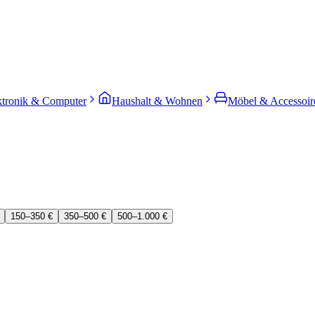
ktronik & Computer
Haushalt & Wohnen
Möbel & Accessoir
150–350 €
350–500 €
500–1.000 €