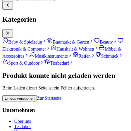
Kategorien
Baby & Spielzeug
Baumarkt & Garten
Beauty
Elektronik & Computer
Haushalt & Wohnen
Möbel &
Accessoires
Musikinstrumente
Reifen
Schmuck
Sport & Outdoor
Tierbedarf
Produkt konnte nicht geladen werden
Beim Laden dieser Seite ist ein Fehler aufgetreten.
Zur Startseite
Erneut versuchen
Unternehmen
Über uns
Testlabor