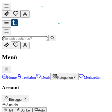
Menü
Home
Testlabor
Deals
Merkzettel
Kategorien
Account
Einloggen
Ansicht
Hell
Dunkel
Auto