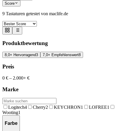
Score
9
Tastaturen getestet von maclife.de
Produktbewertung
8,0+ Hervorragend
3
7,0+ Empfehlenswert
8
Preis
0 €
–
2.000+ €
Marke
Logitech
4
Cherry
2
KEYCHRON
1
LOFREE
1
Wooting
1
Farbe