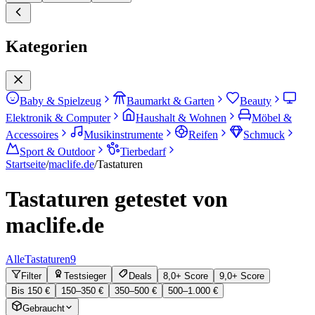
Kategorien
Baby & Spielzeug
Baumarkt & Garten
Beauty
Elektronik & Computer
Haushalt & Wohnen
Möbel &
Accessoires
Musikinstrumente
Reifen
Schmuck
Sport & Outdoor
Tierbedarf
Startseite
/
maclife.de
/
Tastaturen
Tastaturen getestet von
maclife.de
Alle
Tastaturen
9
Filter
Testsieger
Deals
8,0+ Score
9,0+ Score
Bis 150 €
150–350 €
350–500 €
500–1.000 €
Gebraucht