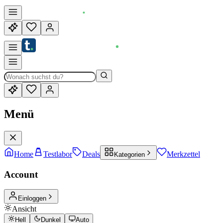
Menü
Home
Testlabor
Deals
Merkzettel
Kategorien
Account
Einloggen
Ansicht
Hell
Dunkel
Auto