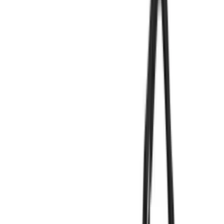
Mehr Produkte laden
Frag die KI
Lohnt sich dieses Produkt für mich?
Was sind die wichtigsten Vor- und Nachteile?
Gibt es bessere Alternativen in dieser Preisklasse?
Frag etwas anderes
Elektrowerkzeug-Sets Kaufberatung
Finde das ideale Elektrowerkzeug-Set für deine Projekte. Wir
vergleichen Akku-Systeme, Ausstattung und Qualität von Bosch,
Makita und DeWalt.
Zuletzt aktualisiert:
05.04.2026
Inhalt
Die besten Elektrowerkzeug-Sets im Überblick
Worauf beim Kauf achten?