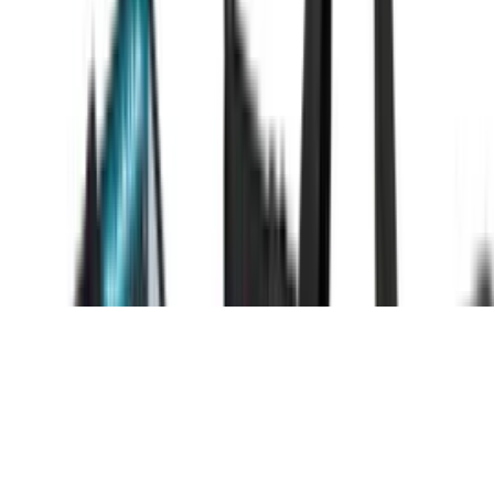
Die besten Elektrowerkzeug-Sets im
Überblick
Ein gut zusammengestelltes Elektrowerkzeug-Set bildet das
Fundament für jede Werkstatt und spart im Vergleich zum
Einzelkauf oft viel Geld. Der größte Vorteil liegt in der System-
Kompatibilität, da du alle enthaltenen Geräte mit denselben Akkus
betreiben kannst. In dieser Kaufberatung erfährst du, welche
Kombinationen für deine Projekte sinnvoll sind und worauf du bei
der Wahl des Herstellers achten solltest.
DeWalt 18V Akku-Kombopack Elektrowerkzeug-Set
DCK422P3T (Schlagbohrschrauber, Schlagschrauber, Bohrhammer,
Winkelschleifer)
DeWalt 18V Akku-Kombopack Elektrowerkzeug-
Set DCK422P3T
(Schlagbohrschrauber,
Schlagschrauber, Bohrhammer, Winkelschleifer)
ab
663 €
Preise vergleichen
DeWalt DCK422P3T