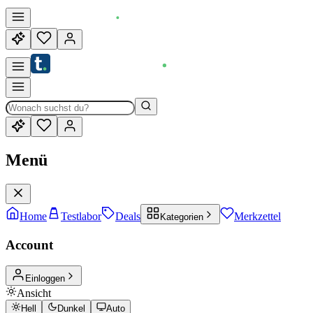
Menü
Home
Testlabor
Deals
Merkzettel
Kategorien
Account
Einloggen
Ansicht
Hell
Dunkel
Auto