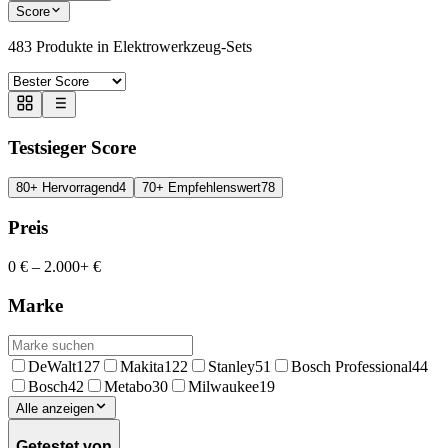
Score
483
Produkte in
Elektrowerkzeug-Sets
Testsieger Score
80+ Hervorragend
4
70+ Empfehlenswert
78
Preis
0 €
–
2.000+ €
Marke
DeWalt
127
Makita
122
Stanley
51
Bosch Professional
44
Bosch
42
Metabo
30
Milwaukee
19
Alle anzeigen
Getestet von