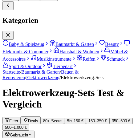
Kategorien
Baby & Spielzeug
Baumarkt & Garten
Beauty
Elektronik & Computer
Haushalt & Wohnen
Möbel &
Accessoires
Musikinstrumente
Reifen
Schmuck
Sport & Outdoor
Tierbedarf
Startseite
/
Baumarkt & Garten
/
Bauen &
Renovieren
/
Elektrowerkzeug
/
Elektrowerkzeug-Sets
Elektrowerkzeug-Sets
Test &
Vergleich
Filter
Deals
80+ Score
Bis 150 €
150–350 €
350–500 €
500–1.000 €
Gebraucht