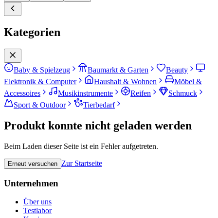
Kategorien
Baby & Spielzeug
Baumarkt & Garten
Beauty
Elektronik & Computer
Haushalt & Wohnen
Möbel &
Accessoires
Musikinstrumente
Reifen
Schmuck
Sport & Outdoor
Tierbedarf
Produkt konnte nicht geladen werden
Beim Laden dieser Seite ist ein Fehler aufgetreten.
Zur Startseite
Erneut versuchen
Unternehmen
Über uns
Testlabor