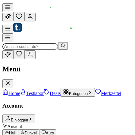
Menü
Home
Testlabor
Deals
Merkzettel
Kategorien
Account
Einloggen
Ansicht
Hell
Dunkel
Auto