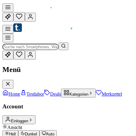
Menü
Home
Testlabor
Deals
Merkzettel
Kategorien
Account
Einloggen
Ansicht
Hell
Dunkel
Auto