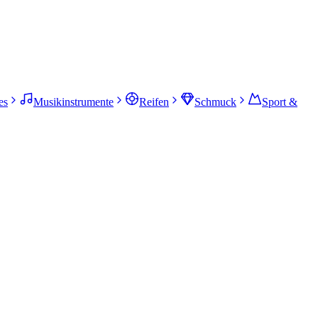
es
Musikinstrumente
Reifen
Schmuck
Sport &