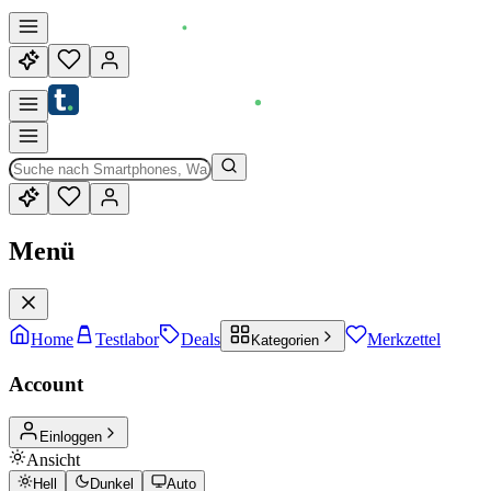
Menü
Home
Testlabor
Deals
Merkzettel
Kategorien
Account
Einloggen
Ansicht
Hell
Dunkel
Auto