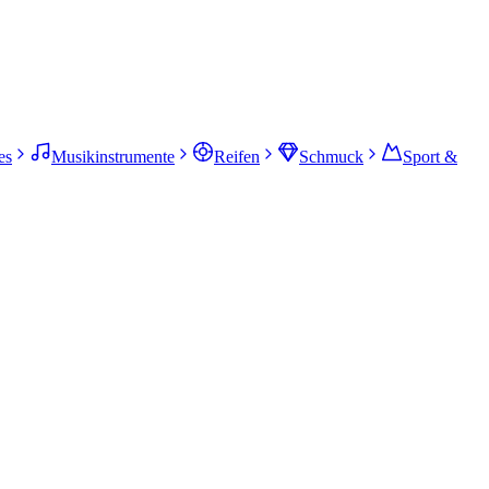
es
Musikinstrumente
Reifen
Schmuck
Sport &