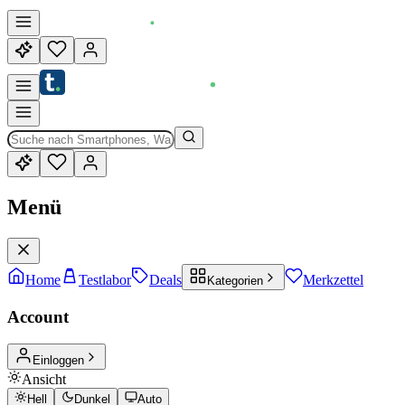
Menü
Home
Testlabor
Deals
Merkzettel
Kategorien
Account
Einloggen
Ansicht
Hell
Dunkel
Auto