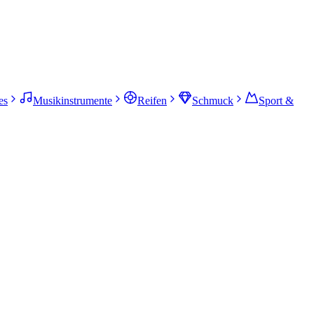
es
Musikinstrumente
Reifen
Schmuck
Sport &