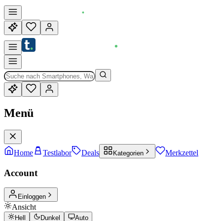
Menü
Home
Testlabor
Deals
Merkzettel
Kategorien
Account
Einloggen
Ansicht
Hell
Dunkel
Auto