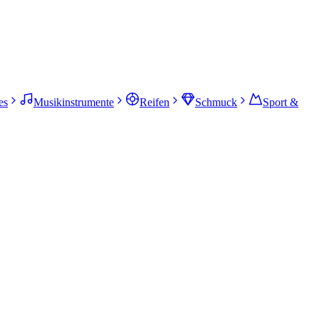
es
Musikinstrumente
Reifen
Schmuck
Sport &