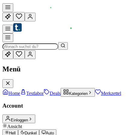
Menü
Home
Testlabor
Deals
Merkzettel
Kategorien
Account
Einloggen
Ansicht
Hell
Dunkel
Auto