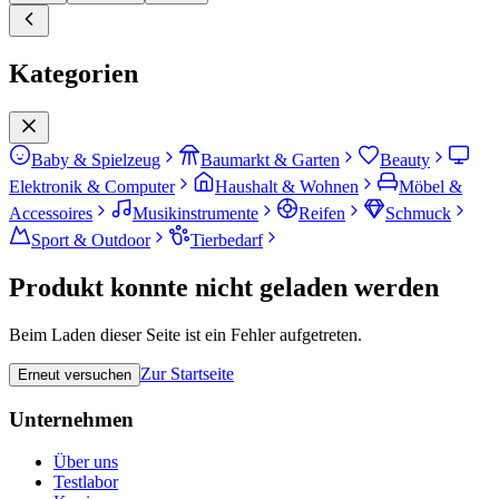
Kategorien
Baby & Spielzeug
Baumarkt & Garten
Beauty
Elektronik & Computer
Haushalt & Wohnen
Möbel &
Accessoires
Musikinstrumente
Reifen
Schmuck
Sport & Outdoor
Tierbedarf
Produkt konnte nicht geladen werden
Beim Laden dieser Seite ist ein Fehler aufgetreten.
Zur Startseite
Erneut versuchen
Unternehmen
Über uns
Testlabor