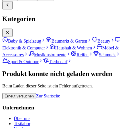
Kategorien
Baby & Spielzeug
Baumarkt & Garten
Beauty
Elektronik & Computer
Haushalt & Wohnen
Möbel &
Accessoires
Musikinstrumente
Reifen
Schmuck
Sport & Outdoor
Tierbedarf
Produkt konnte nicht geladen werden
Beim Laden dieser Seite ist ein Fehler aufgetreten.
Zur Startseite
Erneut versuchen
Unternehmen
Über uns
Testlabor