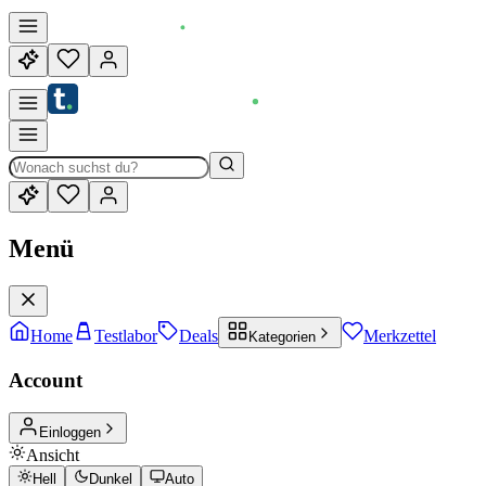
Menü
Home
Testlabor
Deals
Merkzettel
Kategorien
Account
Einloggen
Ansicht
Hell
Dunkel
Auto