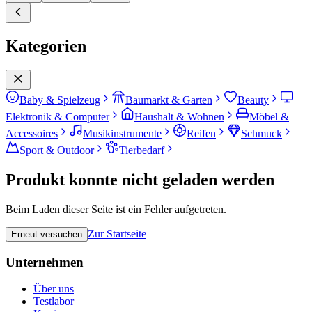
Kategorien
Baby & Spielzeug
Baumarkt & Garten
Beauty
Elektronik & Computer
Haushalt & Wohnen
Möbel &
Accessoires
Musikinstrumente
Reifen
Schmuck
Sport & Outdoor
Tierbedarf
Produkt konnte nicht geladen werden
Beim Laden dieser Seite ist ein Fehler aufgetreten.
Zur Startseite
Erneut versuchen
Unternehmen
Über uns
Testlabor