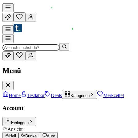
Menü
Home
Testlabor
Deals
Merkzettel
Kategorien
Account
Einloggen
Ansicht
Hell
Dunkel
Auto