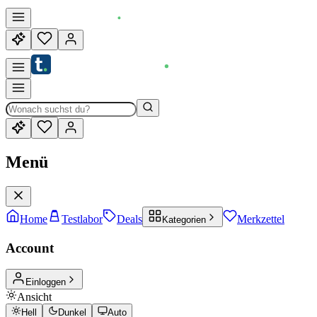
Menü
Home
Testlabor
Deals
Merkzettel
Kategorien
Account
Einloggen
Ansicht
Hell
Dunkel
Auto