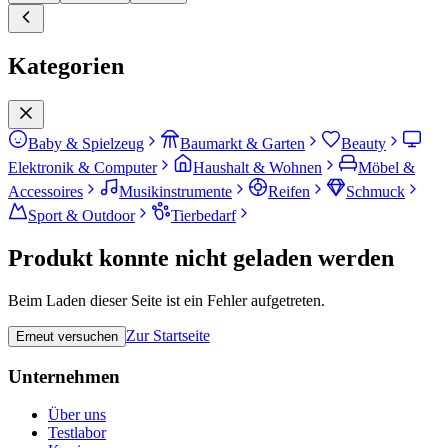
Kategorien
Baby & Spielzeug
Baumarkt & Garten
Beauty
Elektronik & Computer
Haushalt & Wohnen
Möbel &
Accessoires
Musikinstrumente
Reifen
Schmuck
Sport & Outdoor
Tierbedarf
Produkt konnte nicht geladen werden
Beim Laden dieser Seite ist ein Fehler aufgetreten.
Zur Startseite
Erneut versuchen
Unternehmen
Über uns
Testlabor