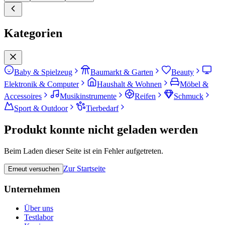
Kategorien
Baby & Spielzeug
Baumarkt & Garten
Beauty
Elektronik & Computer
Haushalt & Wohnen
Möbel &
Accessoires
Musikinstrumente
Reifen
Schmuck
Sport & Outdoor
Tierbedarf
Produkt konnte nicht geladen werden
Beim Laden dieser Seite ist ein Fehler aufgetreten.
Zur Startseite
Erneut versuchen
Unternehmen
Über uns
Testlabor