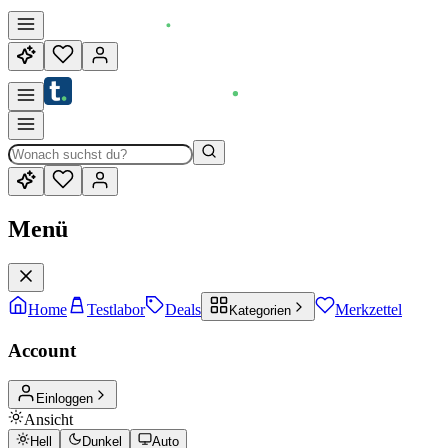
Menü
Home
Testlabor
Deals
Merkzettel
Kategorien
Account
Einloggen
Ansicht
Hell
Dunkel
Auto