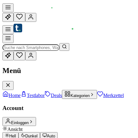
Menü
Home
Testlabor
Deals
Merkzettel
Kategorien
Account
Einloggen
Ansicht
Hell
Dunkel
Auto