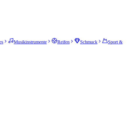
es
Musikinstrumente
Reifen
Schmuck
Sport &