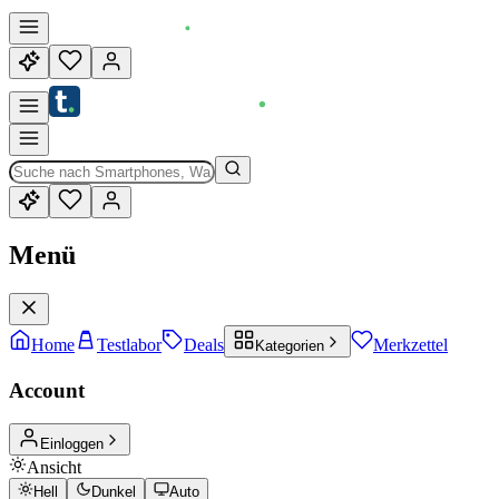
Menü
Home
Testlabor
Deals
Merkzettel
Kategorien
Account
Einloggen
Ansicht
Hell
Dunkel
Auto