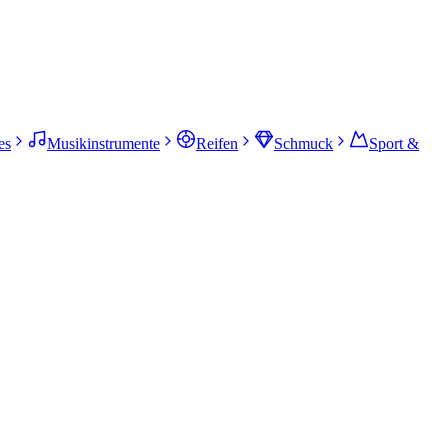
es
Musikinstrumente
Reifen
Schmuck
Sport &