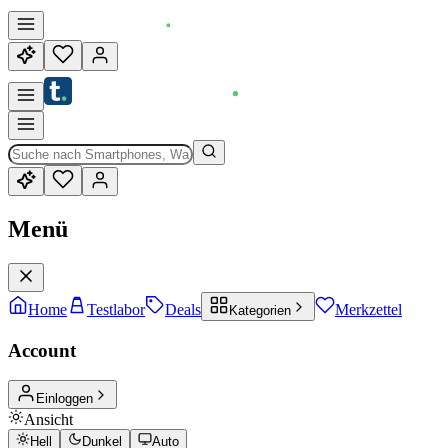
Menü
Home
Testlabor
Deals
Merkzettel
Kategorien
Account
Einloggen
Ansicht
Hell
Dunkel
Auto