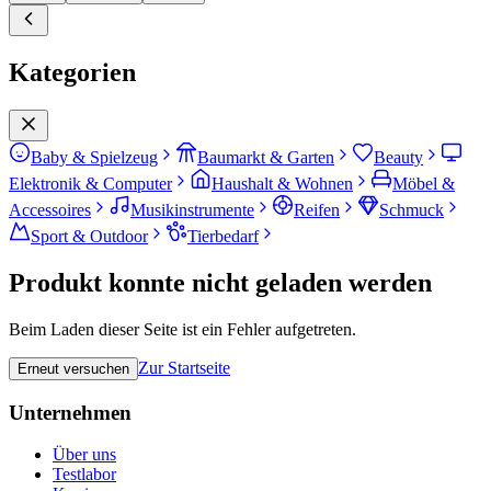
Kategorien
Baby & Spielzeug
Baumarkt & Garten
Beauty
Elektronik & Computer
Haushalt & Wohnen
Möbel &
Accessoires
Musikinstrumente
Reifen
Schmuck
Sport & Outdoor
Tierbedarf
Produkt konnte nicht geladen werden
Beim Laden dieser Seite ist ein Fehler aufgetreten.
Zur Startseite
Erneut versuchen
Unternehmen
Über uns
Testlabor