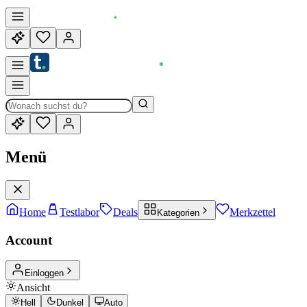
Menü
Home
Testlabor
Deals
Merkzettel
Kategorien
Account
Einloggen
Ansicht
Hell
Dunkel
Auto