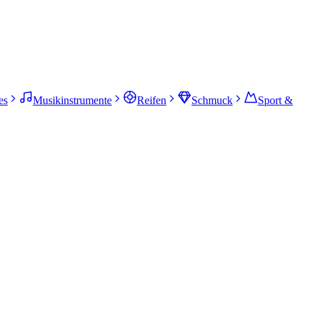
es
Musikinstrumente
Reifen
Schmuck
Sport &