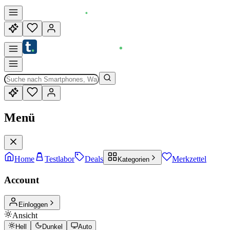
Menü
Home
Testlabor
Deals
Merkzettel
Kategorien
Account
Einloggen
Ansicht
Hell
Dunkel
Auto