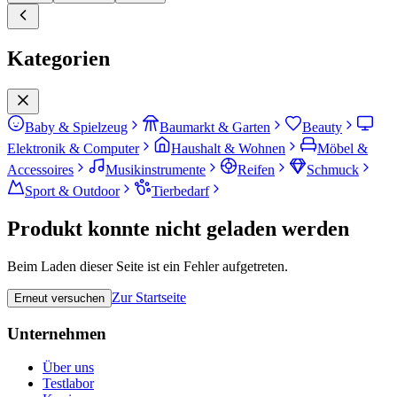
Kategorien
Baby & Spielzeug
Baumarkt & Garten
Beauty
Elektronik & Computer
Haushalt & Wohnen
Möbel &
Accessoires
Musikinstrumente
Reifen
Schmuck
Sport & Outdoor
Tierbedarf
Produkt konnte nicht geladen werden
Beim Laden dieser Seite ist ein Fehler aufgetreten.
Zur Startseite
Erneut versuchen
Unternehmen
Über uns
Testlabor