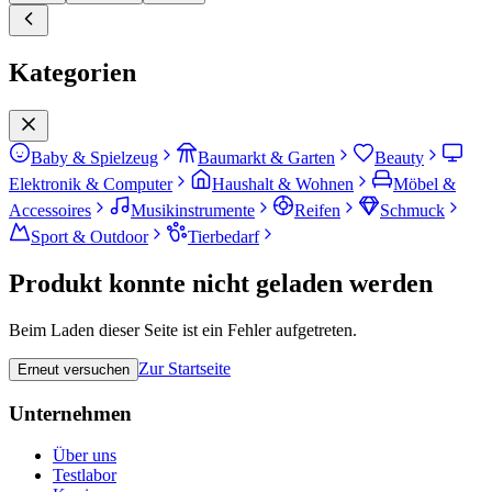
Kategorien
Baby & Spielzeug
Baumarkt & Garten
Beauty
Elektronik & Computer
Haushalt & Wohnen
Möbel &
Accessoires
Musikinstrumente
Reifen
Schmuck
Sport & Outdoor
Tierbedarf
Produkt konnte nicht geladen werden
Beim Laden dieser Seite ist ein Fehler aufgetreten.
Zur Startseite
Erneut versuchen
Unternehmen
Über uns
Testlabor