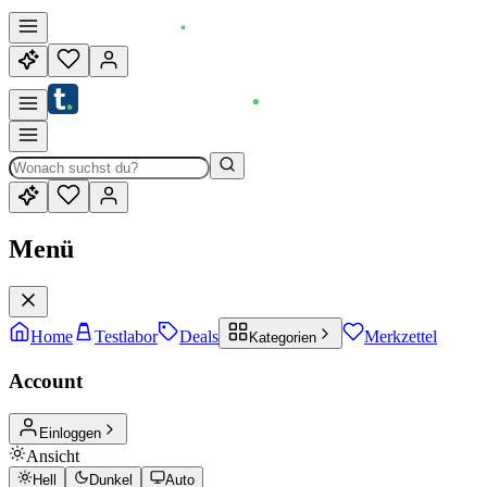
Menü
Home
Testlabor
Deals
Merkzettel
Kategorien
Account
Einloggen
Ansicht
Hell
Dunkel
Auto