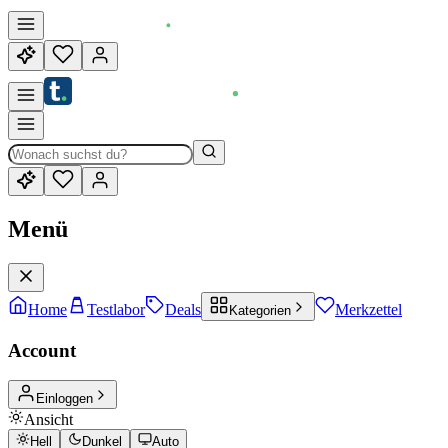
Menü
Home
Testlabor
Deals
Merkzettel
Kategorien
Account
Einloggen
Ansicht
Hell
Dunkel
Auto