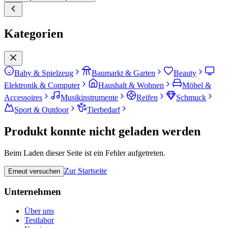
Kategorien
Baby & Spielzeug
Baumarkt & Garten
Beauty
Elektronik & Computer
Haushalt & Wohnen
Möbel &
Accessoires
Musikinstrumente
Reifen
Schmuck
Sport & Outdoor
Tierbedarf
Produkt konnte nicht geladen werden
Beim Laden dieser Seite ist ein Fehler aufgetreten.
Zur Startseite
Erneut versuchen
Unternehmen
Über uns
Testlabor