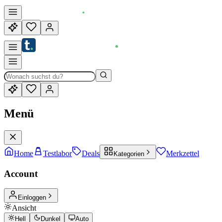
Menü
Home
Testlabor
Deals
Merkzettel
Kategorien
Account
Einloggen
Ansicht
Hell
Dunkel
Auto