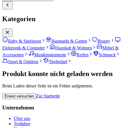
Kategorien
Baby & Spielzeug
Baumarkt & Garten
Beauty
Elektronik & Computer
Haushalt & Wohnen
Möbel &
Accessoires
Musikinstrumente
Reifen
Schmuck
Sport & Outdoor
Tierbedarf
Produkt konnte nicht geladen werden
Beim Laden dieser Seite ist ein Fehler aufgetreten.
Zur Startseite
Erneut versuchen
Unternehmen
Über uns
Testlabor