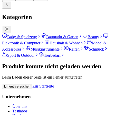
Kategorien
Baby & Spielzeug
Baumarkt & Garten
Beauty
Elektronik & Computer
Haushalt & Wohnen
Möbel &
Accessoires
Musikinstrumente
Reifen
Schmuck
Sport & Outdoor
Tierbedarf
Produkt konnte nicht geladen werden
Beim Laden dieser Seite ist ein Fehler aufgetreten.
Zur Startseite
Erneut versuchen
Unternehmen
Über uns
Testlabor