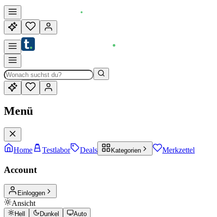
Menü
Home
Testlabor
Deals
Merkzettel
Kategorien
Account
Einloggen
Ansicht
Hell
Dunkel
Auto